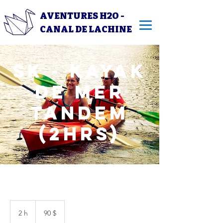
AVENTURES H2O -
CANAL DE LACHINE
SK - Kayak
de mer
tandem
(2hrs)
90 dollars
canadiens
2 h
2
90 $
h