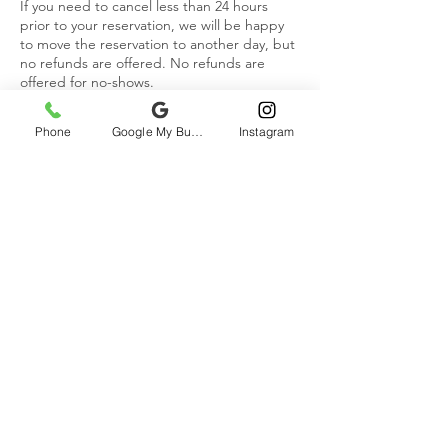
If you need to cancel less than 24 hours
prior to your reservation, we will be happy
to move the reservation to another day, but
no refunds are offered. No refunds are
offered for no-shows.
Phone
Google My Business
Instagram
Coordonnées
H2O Adventures, Saint-Patrick Street,
Montreal, QC, Canada
+15148421306
staff@aventuresh2o.com