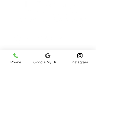
Phone
Google My Business
Instagram
2985 rue St-Patrick, Montréal, QC, H3K
1B9, Canada
Tous les prix comprennent les taxes
Politique de
remboursement
©
1996-2026
AVENTURES H2O / H2O