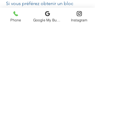
Si vous préférez obtenir un bloc
d'heures au lieu d'un abonnement
annuel, nos cartes de location offrent
Phone
Google My Business
Instagram
un nombre d'heures déterminé à un
tarif réduit.
Les cartes de location peuvent être
utilisées par blocs d'une heure et
peuvent être partagées avec des amis.
Vous avez deux ans à compter de la
date d'achat pour utiliser votre bloc
d'heures.
Cartes de location