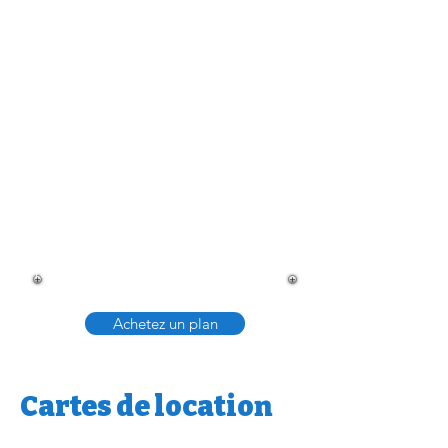
Nous croyons que les sports nautiques
sont des activités qui se pratique
parfaitement entre amis ou en famille.
Pour cette raison, chaque abonnement
s'accompagne d'une réduction de 10 %
qui peut être partagée avec des amis ou
des membres de votre famille.
Si vous souhaitez améliorer vos
compétences sur l'eau
en participant à
l'un d
e nos cours
ou participer à l'une de
nos visites guidées, nous offrons une
réduction de 25 % aux membres.
Achetez un plan
Cartes de location