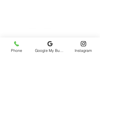
Phone
Google My Business
Instagram
2985 rue St-Patrick, Montréal, QC, H3K
1B9, Canada